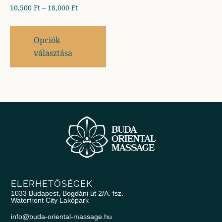
10,500
Ft
–
18,000
Ft
Opciók
választása
ELÉRHETŐSÉGEK
1033 Budapest, Bogdáni út 2/A. fsz.
Waterfront City Lakópark
info@buda-oriental-massage.hu