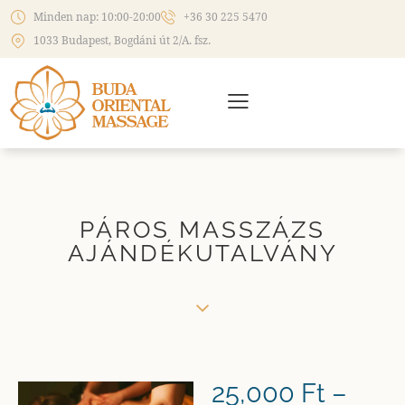
Minden nap: 10:00-20:00
+36 30 225 5470
1033 Budapest, Bogdáni út 2/A. fsz.
PÁROS MASSZÁZS
AJÁNDÉKUTALVÁNY
25,000
Ft
–