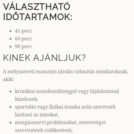
VÁLASZTHATÓ
IDŐTARTAMOK:
45 perc
60 perc
90 perc
KINEK AJÁNLJUK?
A mélyszöveti masszázs ideális választás mindazoknak,
akik:
krónikus izomfeszültséggel vagy fájdalommal
küzdenek,
sportolás vagy fizikai munka után szeretnék
lazítani az izmokat,
mozgásszervi problémákat, merevséget
szeretnének csökkenteni,