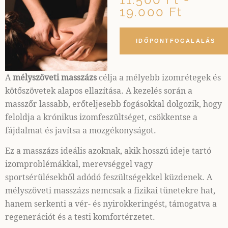
19.000 Ft
IDŐPONTFOGALALÁS
A
mélyszöveti masszázs
célja a mélyebb izomrétegek és
kötőszövetek alapos ellazítása. A kezelés során a
masszőr lassabb, erőteljesebb fogásokkal dolgozik, hogy
feloldja a krónikus izomfeszültséget, csökkentse a
fájdalmat és javítsa a mozgékonyságot.
Ez a masszázs ideális azoknak, akik hosszú ideje tartó
izomproblémákkal, merevséggel vagy
sportsérülésekből adódó feszültségekkel küzdenek. A
mélyszöveti masszázs nemcsak a fizikai tünetekre hat,
hanem serkenti a vér- és nyirokkeringést, támogatva a
regenerációt és a testi komfortérzetet.