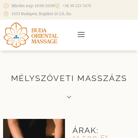
Minden nap: 10:00-20:00
+36 30 225 5470
1033 Budapest, Bogdáni út 2/A. fsz.
MÉLYSZÖVETI MASSZÁZS
ÁRAK:
11.500 Ft -